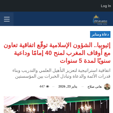
Log In
دعاة ومنابر
إثيوبيا.. الشؤون الإسلامية توقّع اتفاقية تعاون
مع أوقاف المغرب لمنح 40 إمامًا وداعية
سنويًا لمدة 5 سنوات
اتفاقية استراتيجية لتعزيز التأهيل العلمي والتدريب وبناء
قدرات الأئمة والدعاة وتبادل الخبرات بين المؤسستين
يناير 23, 2026
447
هانى صلاح