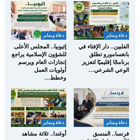
دعاة ومنابر
دعاة ومنابر
الفلبين.. دار الإفتاء في
إثيوبيا.. المجلس الأعلى
بانغسامورو تطلق
للشؤون الإسلامية يراجع
برنامجًا إقليميًا لتعزيز
إنجازات العام ويرسم
الوعي الشرعي…
أولويات العمل
وخطط…
دعاة ومنابر
دعاة ومنابر
فرنسا.. المنسق
أوغندا.. ثلاثة مشاهد