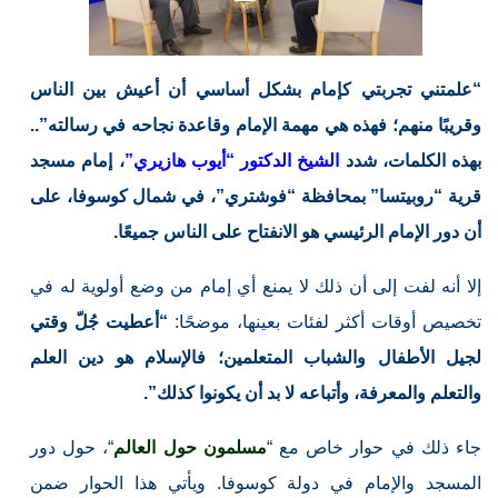
“علمتني تجربتي كإمام بشكل أساسي أن أعيش بين الناس
وقريبًا منهم؛ فهذه هي مهمة الإمام وقاعدة نجاحه في رسالته”..
بهذه الكلمات، شدد
الشيخ الدكتور “أيوب هازيري”
، إمام مسجد
قرية “روبيتسا” بمحافظة “فوشتري”، في شمال كوسوفا، على
أن دور الإمام الرئيسي هو الانفتاح على الناس جميعًا.
إلا أنه لفت إلى أن ذلك لا يمنع أي إمام من وضع أولوية له في
تخصيص أوقات أكثر لفئات بعينها، موضحًا:
“أعطيت جُلّ وقتي
لجيل الأطفال والشباب المتعلمين؛ فالإسلام هو دين العلم
والتعلم والمعرفة، وأتباعه لا بد أن يكونوا كذلك”.
جاء ذلك في حوار خاص مع “
مسلمون حول العالم
“، حول دور
المسجد والإمام في دولة كوسوفا. ويأتي هذا الحوار ضمن