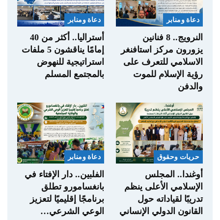
دعاة ومنابر
دعاة ومنابر
النرويج.. 8 فنانين
أستراليا.. أكثر من 40
يزورون مركز استافنغر
إمامًا يناقشون 5 ملفات
الاسلامي للتعرف على
استراتيجية للنهوض
رؤية الإسلام للموت
بالمجتمع المسلم
والدفن
حريات وحقوق
دعاة ومنابر
أوغندا.. المجلس
الفلبين.. دار الإفتاء في
الإسلامي الأعلى ينظم
بانغسامورو تطلق
تدريبًا لقياداته حول
برنامجًا إقليميًا لتعزيز
القانون الدولي الإنساني
الوعي الشرعي…