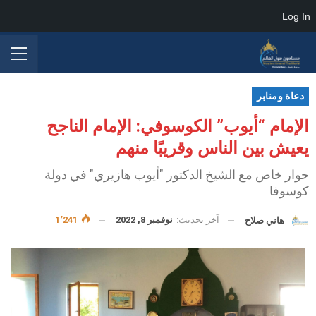
Log In
دعاة ومنابر
الإمام “أيوب” الكوسوفي: الإمام الناجح
يعيش بين الناس وقريبًا منهم
حوار خاص مع الشيخ الدكتور "أيوب هازيري" في دولة
كوسوفا
آخر تحديث:
نوفمبر 8, 2022
1٬241
هاني صلاح