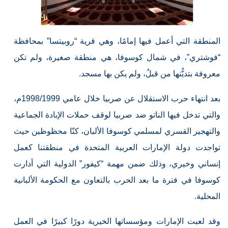
المنطقة التي أعمل فيها إمامًا، وهي قرية “روبيتسا” بمحافظة
“فوشتري”، في شمال كوسوفا، هي منطقة صغيرة، ولم تكن
معروفة بتديُّنها من قبلُ، ولم يكن بها مسجد.
بعد انتهاء حرب الاستقلال عن صربيا خلال عامي 1998/1999م،
والتي تدخل فيها الناتو ضد صربيا لوقف حملات الإبادة الجماعية
والتهجير القسري لمسلمي كوسوفا الألبان، كنّا محظوظين حيث
تواجدت دولة الإمارات العربية المتحدة في منطقتنا كعمل
إنساني وخيري، وذلك ضمن مهمة “كيفور” الدولية التي أدارت
كوسوفا في فترة ما بعد الحرب بالتعاون مع الحكومة الألبانية
المحلية.
وقد لعبت الإمارات ومؤسساتها الخيرية دورًا كبيرًا في العمل