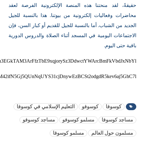
حقيقةً، لقد منحتنا هذه المنصة الإلكترونية الفرصة لعقد
محاضرات وفعاليات إلكترونية من بيوتنا. هذا بالنسبة للجيل
الجديد من الشباب. أما بالنسبة للجيل للقديم أو كبار السن، فإن
الاجتماعات اليومية في المسجد أثناء الصلاة والدروس الدورية
باقية حتى اليوم.
wbky2u3EGkTAM3ArFfzTbE9xqjorySz3DdwctYWArcBmFkVbdJxNbYl
EzCjGrM42ifN5Gj5QUnNqUYS31cjDnywEzBCSt2odgdR5kev6aj5GhC7l
كوسوفا
كوسوفو
التعليم الإسلامي في كوسوفا
مساجد كوسوفا
مسلمو كوسوفو
مساجد كوسوفو
مسلمون حول العالم
مسلمو كوسوفا