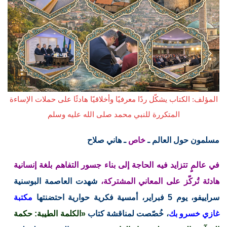
المؤلف: الكتاب يشكّل ردًا معرفيًا وأخلاقيًا هادئًا على حملات الإساءة
المتكررة للنبي محمد صلى الله عليه وسلم
مسلمون حول العالم ـ
خاص
ـ هاني صلاح
في عالمٍ تتزايد فيه الحاجة إلى بناء جسور التفاهم بلغة إنسانية
هادئة تُركّز على المعاني المشتركة،
شهدت العاصمة البوسنية
سراييفو، يوم 5 فبراير، أمسية فكرية حوارية احتضنتها
مكتبة
غازي خسرو بك
، خُصّصت لمناقشة كتاب
«الكلمة الطيبة: حكمة