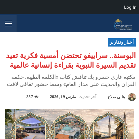
Log In
أخبار وتقارير
البوسنة.. سراييفو تحتضن أمسية فكرية تعيد
تقديم السيرة النبوية بقراءة إنسانية عالمية
مكتبة غازي خسرو بك تناقش كتاب «الكلمة الطيبة: حكمة
القرآن والحديث على مدار العام» وسط حضور ثقافي لافت
آخر تحديث:
مارس 19, 2026
337
هانى صلاح