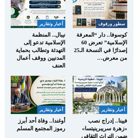
سطور ورفوف
أخبار وتقارير
كوسوفا.. دار “المعرفة
نيبال.. المنظمة
الإسلامية” تعرض 60
الإسلامية تدعو إلى
إصدارًا في النسخة الـ25
التهدئة وتطالب بحماية
من معرض…
المدنيين ووقف أعمال
العنف
أخبار وتقارير
أخبار وتقارير
فيينا.. إدراج نصب
أوغندا.. وفاة أحد أبرز
«زهرة سريبرينيتسا»
رموز المجتمع المسلم
ضمن التراث الثقافي