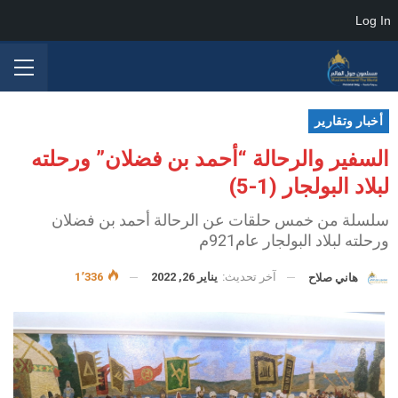
Log In
أخبار وتقارير
السفير والرحالة “أحمد بن فضلان” ورحلته
لبلاد البولجار (1-5)
سلسلة من خمس حلقات عن الرحالة أحمد بن فضلان
ورحلته لبلاد البولجار عام921م
آخر تحديث:
يناير 26, 2022
1٬336
هاني صلاح