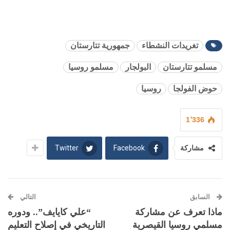
تغريدات النشطاء
جمهورية تتارستان
مسلمو تتارستان
البولجار
مسلمو روسيا
حوض الفولجا
روسيا
1٬336
Twitter
Facebook
مشاركة
السابق
التالي
ماذا تعرف عن مشاركة
“علي كايايف”.. ودوره
مسلمي روسيا القيصرية
التاريخي في إصلاح التعليم