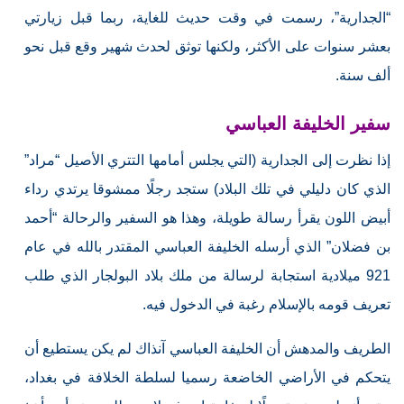
“الجدارية”، رسمت في وقت حديث للغاية، ربما قبل زيارتي
بعشر سنوات على الأكثر، ولكنها توثق لحدث شهير وقع قبل نحو
ألف سنة.
سفير الخليفة العباسي
إذا نظرت إلى الجدارية (التي يجلس أمامها التتري الأصيل “مراد”
الذي كان دليلي في تلك البلاد) ستجد رجلًا ممشوقا يرتدي رداء
أبيض اللون يقرأ رسالة طويلة، وهذا هو السفير والرحالة “أحمد
بن فضلان” الذي أرسله الخليفة العباسي المقتدر بالله في عام
921 ميلادية استجابة لرسالة من ملك بلاد البولجار الذي طلب
تعريف قومه بالإسلام رغبة في الدخول فيه.
الطريف والمدهش أن الخليفة العباسي آنذاك لم يكن يستطيع أن
يتحكم في الأراضي الخاضعة رسميا لسلطة الخلافة في بغداد،