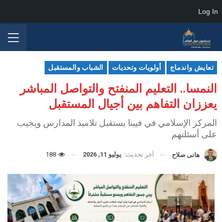
Log In
تعايش واندماج
أولويات وتحديات
الشباب والمستقبل
النمسا.. التعليم المنفتح والتواصل المباشر
يعززان التفاهم بين أجيال المستقبل
المركز الإسلامي في فيينا يستقبل تلاميذ المدارس ويجيب
على أسئلتهم
آخر تحديث:
يوليو 11, 2026
188
هانى صلاح