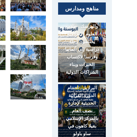
مناهج ومدارس
البوسنة
والهرسك.. طلاب
العلوم الإسلامية
يختتمون رحلة
دراسية إلى ألمانيا
وفرنسا لاكتساب
الخبرات وبناء
الشراكات الدولية
البرازيل.. اختتام
الدورة القرآنية
الحديثية لإجازة
نصف العام
بالمركز الإسلامي
بفيلا كاهون في
ساو باولو