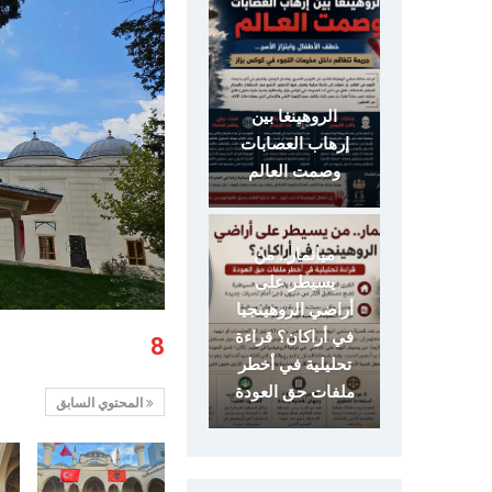
الروهينغا بين
إرهاب العصابات
وصمت العالم
ميانمار.. من
يسيطر على
أراضي الروهينجيا
في أراكان؟ قراءة
8
تحليلية في أخطر
ملفات حق العودة
المحتوي السابق