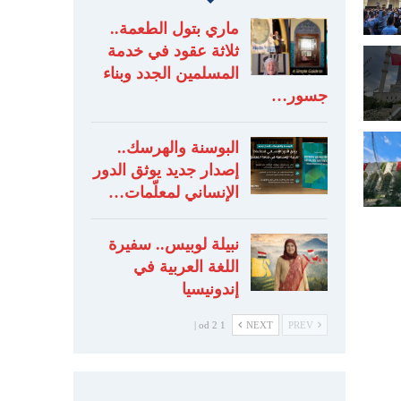
ماري بتول الطعمة..
ثلاثة عقود في خدمة
المسلمين الجدد وبناء
جسور…
البوسنة والهرسك..
إصدار جديد يوثق الدور
الإنساني لمعلّمات…
نبيلة لوبيس.. سفيرة
اللغة العربية في
إندونيسيا
1 od 2 |
NEXT
PREV