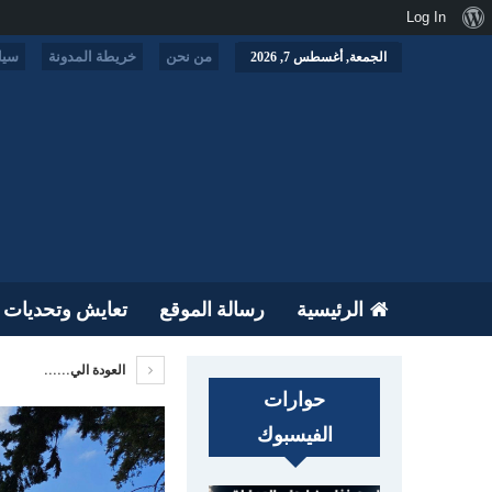
نبذة
Log In
عن
من نحن
خريطة المدونة
سيا
الجمعة, أغسطس 7, 2026
ووردبريس
الرئيسية
رسالة الموقع
تعايش وتحديات
العودة الي......
حوارات
الفيسبوك