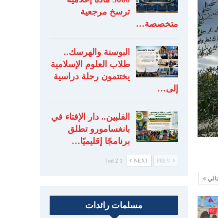
ترسخ مرجعية
متخصصة…
البوسنة والهرسك..
طلاب العلوم الإسلامية
يختتمون رحلة دراسية
إلى…
الفلبين.. دار الإفتاء في
بانغسامورو تطلق
برنامجًا إقليميًا…
1 od 2 |
NEXT
PREV
تالي
مسلمات رائدات