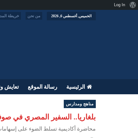
نبذة
Log In
عن
من نحن
خريطة المدو
الخميس, أغسطس 6, 2026
ووردبريس
الرئيسية
رسالة الموقع
تعايش وت
مناهج ومدارس
بلغاريا.. السفير المصري في صوف
محاضرة أكاديمية تسلط الضوء على إسهامات 