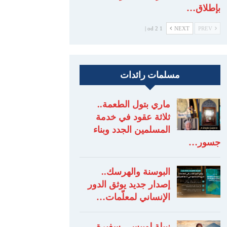
بإطلاق…
1 od 2 |
NEXT
PREV
مسلمات رائدات
ماري بتول الطعمة..
ثلاثة عقود في خدمة
المسلمين الجدد وبناء
جسور…
البوسنة والهرسك..
إصدار جديد يوثق الدور
الإنساني لمعلّمات…
نبيلة لوبيس.. سفيرة