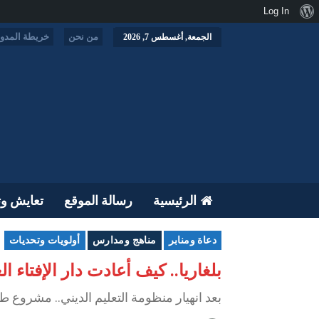
نبذة
Log In
عن
من نحن
خريطة المدون
الجمعة, أغسطس 7, 2026
ووردبريس
الرئيسية
رسالة الموقع
تعايش وت
دعاة ومنابر
مناهج ومدارس
أولويات وتحديات
بلغاريا.. كيف أعادت دار الإفتاء ا
بعد انهيار منظومة التعليم الديني.. مشروع ط