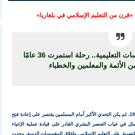
«قرن من التعليم الإسلامي في بلغاريا»
من الابتعاث إلى بناء المؤسسات التعليمية.. رحلة استمرت 36 عامًا
ن الأئمة والمعلمين والخطباء
عندما سقط النظام الشيوعي في بلغاريا عام 1989، لم يكن التحدي الأكبر أمام المسلمين يقتصر على إعادة فتح
مثل في غياب العنصر البشري القادر على قيادة عملية الإحياء
التضييق على التعليم الإسلامي وإغلاق المؤسسات الدينية، وجدت