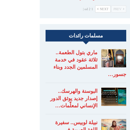
1 od 2 |
NEXT
PREV
مسلمات رائدات
ماري بتول الطعمة..
ثلاثة عقود في خدمة
المسلمين الجدد وبناء
جسور…
البوسنة والهرسك..
إصدار جديد يوثق الدور
الإنساني لمعلّمات…
نبيلة لوبيس.. سفيرة
اللغة العربية في