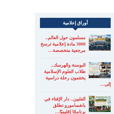
أوراق إعلامية
مسلمون حول العالم..
3000 مادة إعلامية ترسخ
مرجعية متخصصة…
البوسنة والهرسك..
طلاب العلوم الإسلامية
يختتمون رحلة دراسية
إلى…
الفلبين.. دار الإفتاء في
بانغسامورو تطلق
برنامجًا إقليميًا…