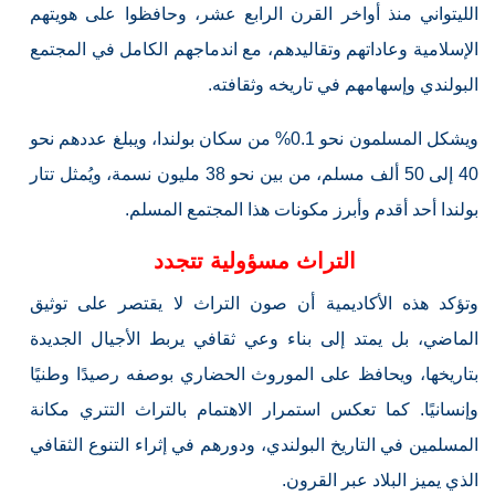
الليتواني منذ أواخر القرن الرابع عشر، وحافظوا على هويتهم
الإسلامية وعاداتهم وتقاليدهم، مع اندماجهم الكامل في المجتمع
البولندي وإسهامهم في تاريخه وثقافته.
ويشكل المسلمون نحو 0.1% من سكان بولندا، ويبلغ عددهم نحو
40 إلى 50 ألف مسلم، من بين نحو 38 مليون نسمة، ويُمثل تتار
بولندا أحد أقدم وأبرز مكونات هذا المجتمع المسلم.
التراث مسؤولية تتجدد
وتؤكد هذه الأكاديمية أن صون التراث لا يقتصر على توثيق
الماضي، بل يمتد إلى بناء وعي ثقافي يربط الأجيال الجديدة
بتاريخها، ويحافظ على الموروث الحضاري بوصفه رصيدًا وطنيًا
وإنسانيًا. كما تعكس استمرار الاهتمام بالتراث التتري مكانة
المسلمين في التاريخ البولندي، ودورهم في إثراء التنوع الثقافي
الذي يميز البلاد عبر القرون.