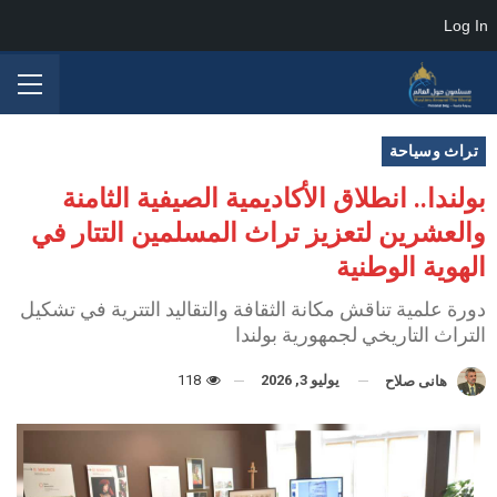
Log In
تراث وسياحة
بولندا.. انطلاق الأكاديمية الصيفية الثامنة
والعشرين لتعزيز تراث المسلمين التتار في
الهوية الوطنية
دورة علمية تناقش مكانة الثقافة والتقاليد التترية في تشكيل
التراث التاريخي لجمهورية بولندا
يوليو 3, 2026
118
هانى صلاح