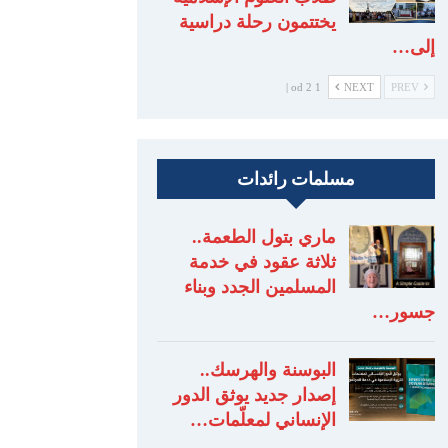
يختتمون رحلة دراسية
إلى…
1 od 2 |
NEXT
PREV
مسلمات رائدات
ماري بتول الطعمة..
ثلاثة عقود في خدمة
المسلمين الجدد وبناء
جسور…
البوسنة والهرسك..
إصدار جديد يوثق الدور
الإنساني لمعلّمات…