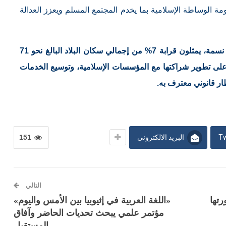
مة الوساطة الإسلامية بما يخدم المجتمع المسلم ويعزز العدالة
يبلغ عدد المسلمين في تايلاند نحو خمسة ملايين نسمة، يمثلون قرابة 7% من إجمالي سكان البلاد البالغ نحو 71
لى تطوير شراكتها مع المؤسسات الإسلامية، وتوسيع الخدمات
ر قانوني معترف به.
Tw
البريد الالكتروني
151
التالي
تها
«اللغة العربية في إثيوبيا بين الأمس واليوم»
مؤتمر علمي يبحث تحديات الحاضر وآفاق
المستقبل