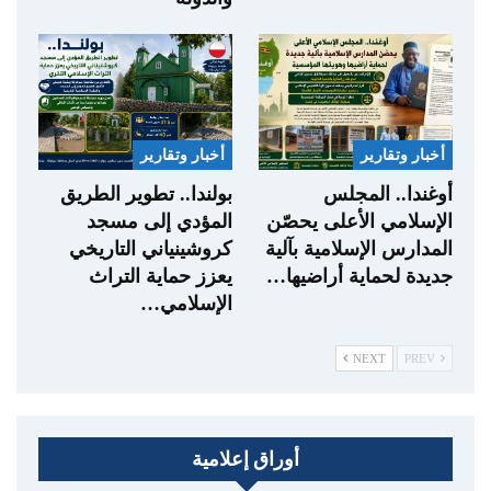
أخبار وتقارير
أخبار وتقارير
أوغندا.. المجلس
بولندا.. تطوير الطريق
الإسلامي الأعلى يحصّن
المؤدي إلى مسجد
المدارس الإسلامية بآلية
كروشينياني التاريخي
جديدة لحماية أراضيها…
يعزز حماية التراث
الإسلامي…
NEXT
PREV
أوراق إعلامية