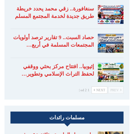
سنغافورة.. زقي محمد يحدد خريطة
طريق جديدة لخدمة المجتمع المسلم
حصاد السبت.. 9 تقارير ترصد أولويات
المجتمعات المسلمة في أربع…
إثيوبيا.. افتتاح مركز بحثي ووقفي
لحفظ التراث الإسلامي وتطوير…
1 od 2 |
NEXT
PREV
مسلمات رائدات