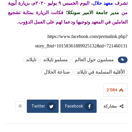
تشرف
معهد حلال
، اليوم الخميس ٩ يوليو ٢٠٢٠م، بزيارة أبوية
من
مدير جامعة الامير سونكلا؛
فكانت الزيارة بمثابة تشجيع
العاملين في المعهد وتوجيها ودعما لهم على العمل الدؤوب.
https://www.facebook.com/permalink.php?
story_fbid=10158361889925132&id=721460131
مسلمون حول العالم
مسلمو تايلاند
تايلاند
الأقلية المسلمة في تايلاند
صناعة الحلال
2٬084
Twitter
Facebook
مشاركة