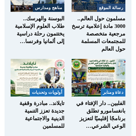
رسالة الموقع
مناهج ومدارس
مسلمون حول العالم..
البوسنة والهرسك..
3000 مادة إعلامية ترسخ
طلاب العلوم الإسلامية
مرجعية متخصصة
يختتمون رحلة دراسية
للمجتمعات المسلمة
إلى ألمانيا وفرنسا…
حول العالم
دعاة ومنابر
أولويات وتحديات
الفلبين.. دار الإفتاء في
تايلاند.. مبادرة وقفية
بانغسامورو تطلق
جديدة تعزز التنمية
برنامجًا إقليميًا لتعزيز
الدينية والاجتماعية
الوعي الشرعي…
للمسلمين