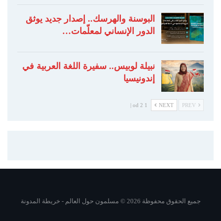
البوسنة والهرسك.. إصدار جديد يوثق
الدور الإنساني لمعلّمات…
نبيلة لوبيس.. سفيرة اللغة العربية في
إندونيسيا
1 od 2 |
NEXT
PREV
جميع الحقوق محفوظة 2026 © مسلمون حول العالم -
خريطة المدونة