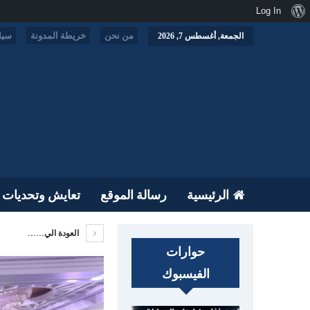
نبذة
Log In
عن
من نحن
خريطة المدونة
سيا
الجمعة, أغسطس 7, 2026
ووردبريس
الرئيسية
رسالة الموقع
تعايش وتحديات
العودة الي......
حوارات
الفيسبوك