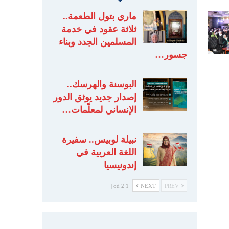
ماري بتول الطعمة..
ثلاثة عقود في خدمة
المسلمين الجدد وبناء
جسور…
البوسنة والهرسك..
إصدار جديد يوثق الدور
الإنساني لمعلّمات…
نبيلة لوبيس.. سفيرة
اللغة العربية في
إندونيسيا
1 od 2 |
NEXT
PREV