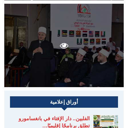
أوراق إعلامية
الفلبين.. دار الإفتاء في بانغسامورو
تطلق برنامجًا إقليميًا…