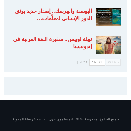
البوسنة والهرسك.. إصدار جديد يوثق
الدور الإنساني لمعلّمات…
نبيلة لوبيس.. سفيرة اللغة العربية في
إندونيسيا
1 od 2 |
NEXT
PREV
جميع الحقوق محفوظة 2026 © مسلمون حول العالم -
خريطة المدونة