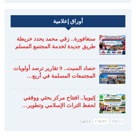
أوراق إعلامية
سنغافورة.. زقي محمد يحدد خريطة
طريق جديدة لخدمة المجتمع المسلم
حصاد السبت.. 9 تقارير ترصد أولويات
المجتمعات المسلمة في أربع…
إثيوبيا.. افتتاح مركز بحثي ووقفي
لحفظ التراث الإسلامي وتطوير…
1 od 2 |
NEXT
PREV