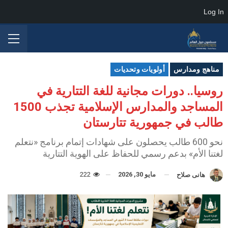
Log In
مناهج ومدارس
أولويات وتحديات
روسيا.. دورات مجانية للغة التتارية في
المساجد والمدارس الإسلامية تجذب 1500
طالب في جمهورية تتارستان
نحو 600 طالب يحصلون على شهادات إتمام برنامج «نتعلم
لغتنا الأم» بدعم رسمي للحفاظ على الهوية التتارية
مايو 30, 2026
222
هانى صلاح