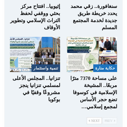
سنغافورة.. زقي محمد
إثيوبيا.. افتتاح مركز
يحدد خريطة طريق
بحثي ووقفي لحفظ
جديدة لخدمة المجتمع
التراث الإسلامي وتطوير
المسلم
الأوقاف
حكاية منارة
تنمية واستثمار
على مساحة 7370 مترًا
تنزانيا.. المجلس الأعلى
مربعًا.. المشيخة
لمسلمي تنزانيا ينجز
الإسلامية في كوسوفا
مشروعًا وقفيًا في
تضع حجر الأساس
بوكوبا
لمجمع إسلامي…
NEXT
PREV