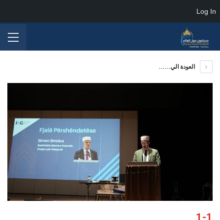
Log In
العودة الي......
1-1