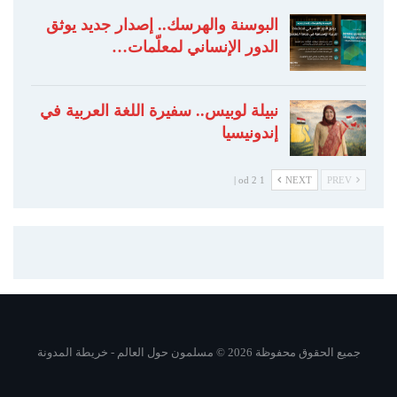
البوسنة والهرسك.. إصدار جديد يوثق
الدور الإنساني لمعلّمات…
نبيلة لوبيس.. سفيرة اللغة العربية في
إندونيسيا
1 od 2 |
NEXT
PREV
جميع الحقوق محفوظة 2026 © مسلمون حول العالم -
خريطة المدونة