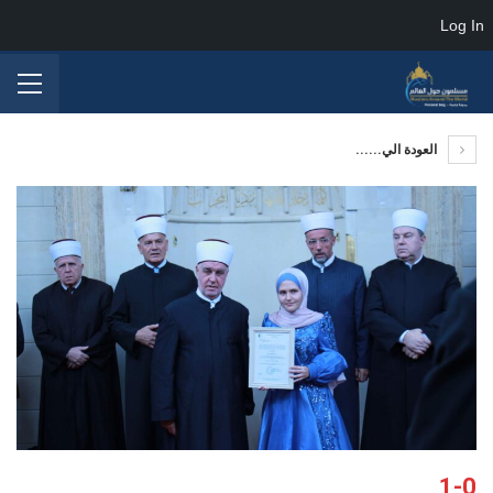
Log In
العودة الي......
1-0