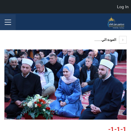
Log In
العودة الي......
1-1-1-