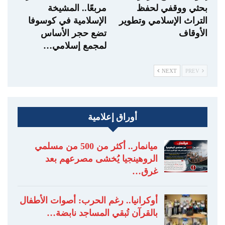
بحثي ووقفي لحفظ
مربعًا.. المشيخة
التراث الإسلامي وتطوير
الإسلامية في كوسوفا
الأوقاف
تضع حجر الأساس
لمجمع إسلامي…
NEXT
PREV
أوراق إعلامية
ميانمار.. أكثر من 500 من مسلمي
الروهينجيا يُخشى مصرعهم بعد
غرق…
أوكرانيا.. رغم الحرب: أصوات الأطفال
بالقرآن تُبقي المساجد نابضة…