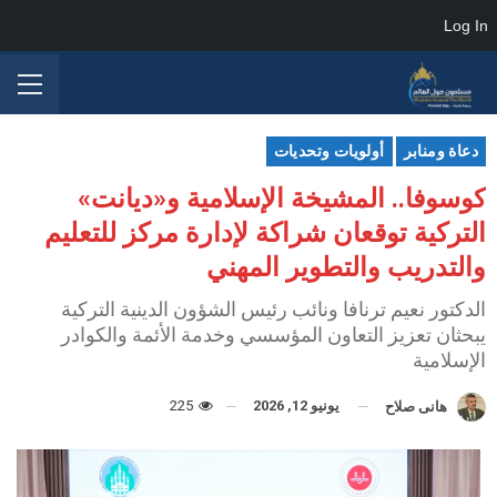
Log In
دعاة ومنابر
أولويات وتحديات
كوسوفا.. المشيخة الإسلامية و«ديانت»
التركية توقعان شراكة لإدارة مركز للتعليم
والتدريب والتطوير المهني
الدكتور نعيم ترنافا ونائب رئيس الشؤون الدينية التركية
يبحثان تعزيز التعاون المؤسسي وخدمة الأئمة والكوادر
الإسلامية
يونيو 12, 2026
225
هانى صلاح