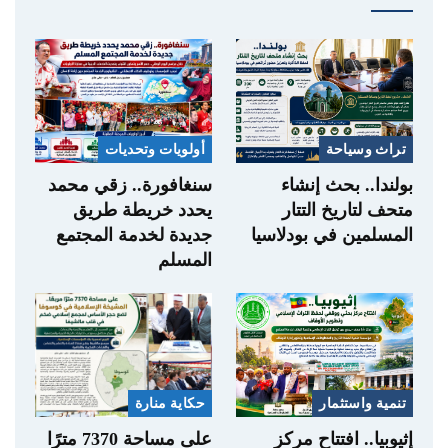
تراث وسياحة
أولويات وتحديات
بولندا.. بحث إنشاء
سنغافورة.. زقي محمد
متحف لتاريخ التتار
يحدد خريطة طريق
المسلمين في بودلاسيا
جديدة لخدمة المجتمع
المسلم
تنمية واستثمار
حكاية منارة
إثيوبيا.. افتتاح مركز
على مساحة 7370 مترًا