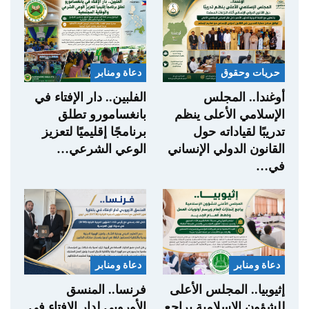
حريات وحقوق
دعاة ومنابر
أوغندا.. المجلس
الفلبين.. دار الإفتاء في
الإسلامي الأعلى ينظم
بانغسامورو تطلق
تدريبًا لقياداته حول
برنامجًا إقليميًا لتعزيز
القانون الدولي الإنساني
الوعي الشرعي…
في…
دعاة ومنابر
دعاة ومنابر
إثيوبيا.. المجلس الأعلى
فرنسا.. المنسق
للشؤون الإسلامية يراجع
الأوروبي لدار الإفتاء في