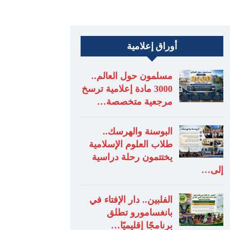
أوراق إعلامية
مسلمون حول العالم..
3000 مادة إعلامية ترسخ
مرجعية متخصصة…
البوسنة والهرسك..
طلاب العلوم الإسلامية
يختتمون رحلة دراسية
إلى…
الفلبين.. دار الإفتاء في
بانغسامورو تطلق
برنامجًا إقليميًا…