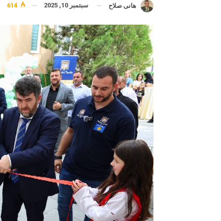
سبتمبر 10, 2025
614
هانى صلاح