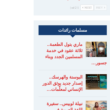
1 od 2 |
NEXT
PREV
مسلمات رائدات
ماري بتول الطعمة..
ثلاثة عقود في خدمة
المسلمين الجدد وبناء
جسور…
البوسنة والهرسك..
إصدار جديد يوثق الدور
الإنساني لمعلّمات…
نبيلة لوبيس.. سفيرة
اللغة العربية في