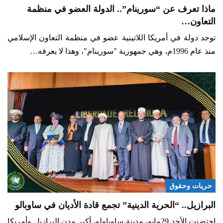
ماذا تعرف عن “سورينام”.. الدولة العضو في منظمة
التعاون…
توجد دولة في أمريكا اللاتينية عضو في منظمة التعاون الإسلامي
منذ عام 1996م، وهي جمهورية "سورينام"، وهذا لا يعرفه…
حريات وحقوق
البرازيل.. “الحرية الدينية” تجمع قادة الأديان في ساوبالو
احتضنت الأحد 29مايو، مدينة ساوباولو، أكبر مدن البرازيل وأمريكا