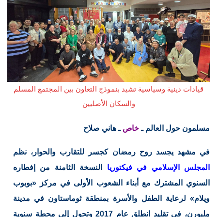
قيادات دينية وسياسية تشيد بنموذج التعاون بين المجتمع المسلم
والسكان الأصليين
مسلمون حول العالم ـ
خاص
ـ هاني صلاح
في مشهد يجسد روح رمضان كجسر للتقارب والحوار، نظم
المجلس الإسلامي في فيكتوريا
النسخة الثامنة من إفطاره
السنوي المشترك مع أبناء الشعوب الأولى في مركز «بوبوب
ويلام» لرعاية الطفل والأسرة بمنطقة ثوماستاون في مدينة
ملبورن، في تقليد انطلق عام 2017 وتحول إلى محطة سنوية