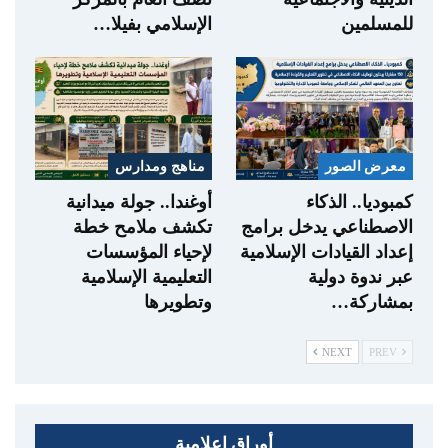
للمسلمين
الإسلامي بفيلا…
معرض الصور
مناهج ومدارس
كمبوديا.. الذكاء
أوغندا.. جولة ميدانية
الاصطناعي يدخل برامج
تكشف ملامح خطة
إعداد القيادات الإسلامية
لإحياء المؤسسات
عبر ندوة دولية
التعليمية الإسلامية
بمشاركة…
وتطويرها
NEXT
PREV
أوراق إعلامية