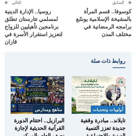
السابق
التالي
كوسوفا.. قسم المرأة
روسيا.. الإدارة الدينية
بالمشيخة الإسلامية يوسّع
لمسلمي تتارستان تطلق
برامجه الرمضانية في
برنامجين تأهيليين للزواج
مختلف المدن
لتعزيز استقرار الأسرة في
قازان
روابط ذات صلة
أولويات وتحديات
مناهج ومدارس
تايلاند.. مبادرة وقفية
البرازيل.. اختتام الدورة
جديدة تعزز التنمية
القرآنية الحديثية لإجازة
الدينية والاجتماعية
نصف العام بالمركز