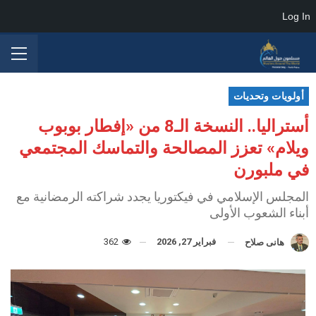
Log In
أولويات وتحديات
أستراليا.. النسخة الـ8 من «إفطار بوبوب
ويلام» تعزز المصالحة والتماسك المجتمعي
في ملبورن
المجلس الإسلامي في فيكتوريا يجدد شراكته الرمضانية مع
أبناء الشعوب الأولى
فبراير 27, 2026
362
هانى صلاح