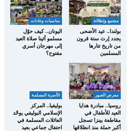
مجتمع وإطلالة
مناسبات وعادات
بولندا.. عيد الأضحى
اليونان.. كيف حوّل
يجدد إرث ستة قرون
مسلمو أثينا صلاة العيد
من تاريخ تتارها
إلى مهرجان أسري
المسلمين
مفتوح؟
معرض الصور
الأسرة المسلمة
روسيا.. مبادرة هدايا
بوليفيا.. المركز
العيد للأطفال في
الإسلامي البوليفي يوحّد
مقاطعة بينزا تسجل
العائلات المسلمة في
أكبر حملة منذ انطلاقها
احتفال جماعي بعيد