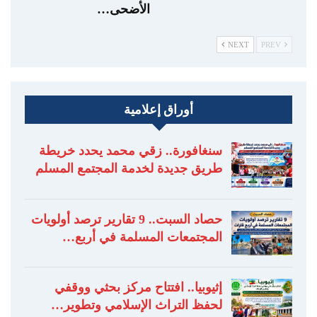
الأضحى…
NEXT
PREV
أوراق إعلامية
سنغافورة.. زقي محمد يحدد خريطة
طريق جديدة لخدمة المجتمع المسلم
حصاد السبت.. 9 تقارير ترصد أولويات
المجتمعات المسلمة في أربع…
إثيوبيا.. افتتاح مركز بحثي ووقفي
لحفظ التراث الإسلامي وتطوير…