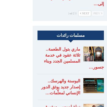
إلى…
1 od 2 |
NEXT
PREV
مسلمات رائدات
ماري بتول الطعمة..
ثلاثة عقود في خدمة
المسلمين الجدد وبناء
جسور…
البوسنة والهرسك..
إصدار جديد يوثق الدور
الإنساني لمعلّمات…
نبيلة لوبيس.. سفيرة