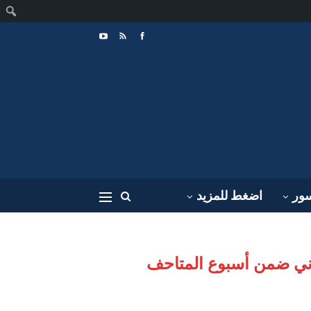
ا
سور
اضغط للمزيد
عثماني ضمن أسبوع المتاحف