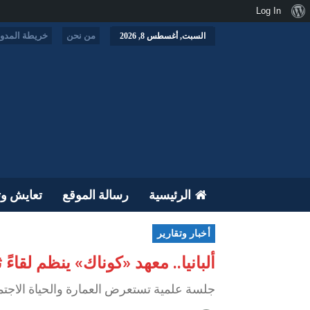
نبذة
Log In
عن
من نحن
خريطة المدون
السبت, أغسطس 8, 2026
ووردبريس
الرئيسية
رسالة الموقع
تعايش وت
أخبار وتقارير
ألبانيا.. معهد «كوناك» ينظم لقاء
جلسة علمية تستعرض العمارة والحياة الاجتماعي