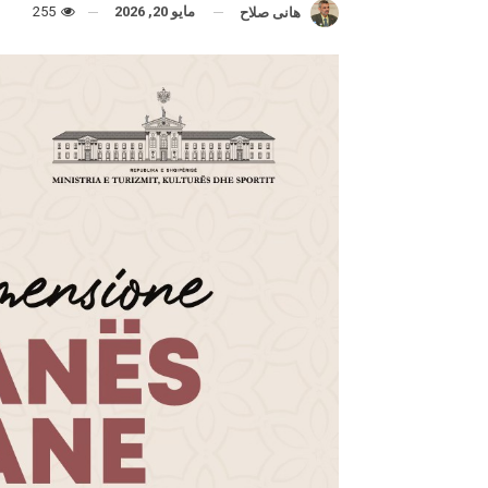
مايو 20, 2026
255
هانى صلاح