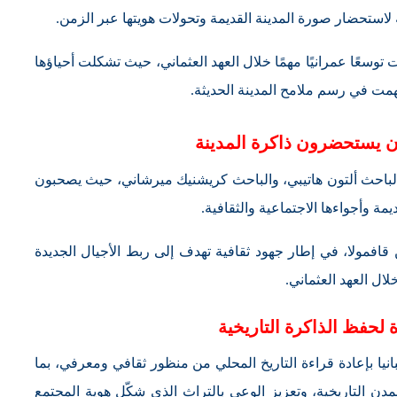
 لاستحضار صورة المدينة القديمة وتحولات هويتها عبر الزمن.
دت توسعًا عمرانيًا مهمًا خلال العهد العثماني، حيث تشكلت أحياؤها
همت في رسم ملامح المدينة الحديثة.
 يستحضرون ذاكرة المدينة
والباحث ألتون هاتيبي، والباحث كريشنيك ميرشاني، حيث يصحبون
يمة وأجواءها الاجتماعية والثقافية.
ن قافمولا، في إطار جهود ثقافية تهدف إلى ربط الأجيال الجديدة
لال العهد العثماني.
 لحفظ الذاكرة التاريخية
بانيا بإعادة قراءة التاريخ المحلي من منظور ثقافي ومعرفي، بما
دن التاريخية، وتعزيز الوعي بالتراث الذي شكّل هوية المجتمع