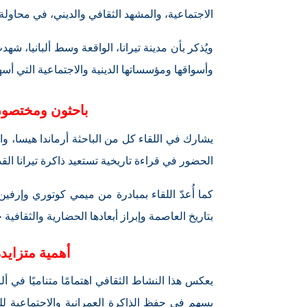
الاجتماعية، والمشهد الثقافي والديني، في محاولة
ويُذكر بأن مدينة تيرانا، الواقعة وسط ألبانيا، شه
وأسواقها ومؤسساتها الدينية والاجتماعية التي أس
باحثون ومختصون
يشارك في اللقاء كل من الباحثة أرماندا هيسا، 
الحضور في قراءة تاريخية تستعيد ذاكرة تيرانا القد
كما أُعدّ اللقاء بمبادرة من ميمي كوتوري وإرفي
بتاريخ العاصمة وإبراز أبعادها الحضارية والثقافية خ
أهمية متزايدة
يعكس هذا النشاط الثقافي اهتمامًا متناميًا في أل
يسهم في حفظ الذاكرة العمرانية والاجتماعية للم