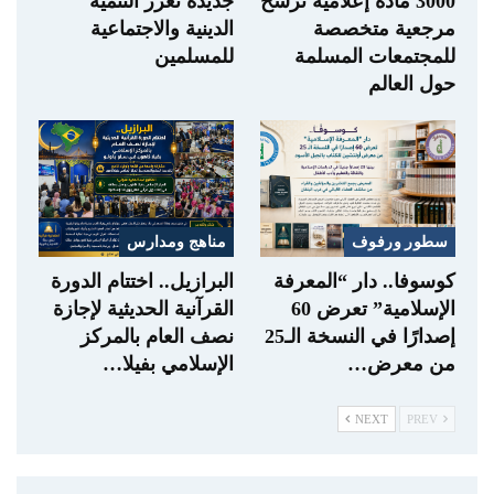
3000 مادة إعلامية ترسخ
جديدة تعزز التنمية
مرجعية متخصصة
الدينية والاجتماعية
للمجتمعات المسلمة
للمسلمين
حول العالم
سطور ورفوف
مناهج ومدارس
كوسوفا.. دار “المعرفة
البرازيل.. اختتام الدورة
الإسلامية” تعرض 60
القرآنية الحديثية لإجازة
إصدارًا في النسخة الـ25
نصف العام بالمركز
من معرض…
الإسلامي بفيلا…
NEXT
PREV