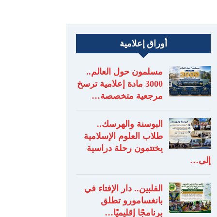
أوراق إعلامية
مسلمون حول العالم..
3000 مادة إعلامية ترسخ
مرجعية متخصصة…
البوسنة والهرسك..
طلاب العلوم الإسلامية
يختتمون رحلة دراسية
إلى…
الفلبين.. دار الإفتاء في
بانغسامورو تطلق
برنامجًا إقليميًا…