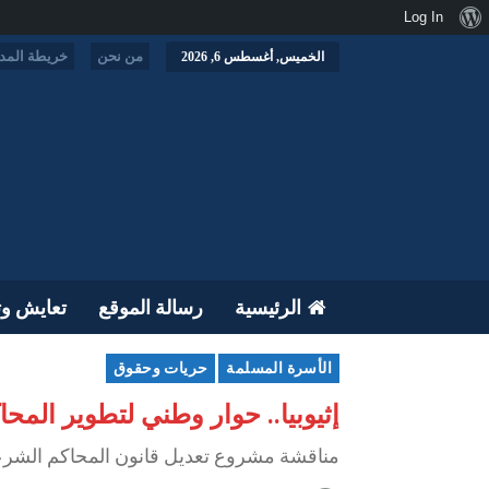
نبذة
Log In
عن
من نحن
خريطة المدو
الخميس, أغسطس 6, 2026
ووردبريس
الرئيسية
رسالة الموقع
تعايش وت
الأسرة المسلمة
حريات وحقوق
إثيوبيا.. حوار وطني لتطوير المح
مناقشة مشروع تعديل قانون المحاكم الشرع