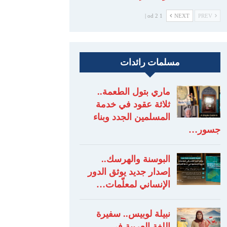
1 od 2 |
NEXT
PREV
مسلمات رائدات
ماري بتول الطعمة..
ثلاثة عقود في خدمة
المسلمين الجدد وبناء
جسور…
البوسنة والهرسك..
إصدار جديد يوثق الدور
الإنساني لمعلّمات…
نبيلة لوبيس.. سفيرة
اللغة العربية في