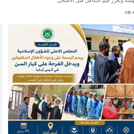
هشة وتُعزز قيم التكافل قبل الأضحى
240