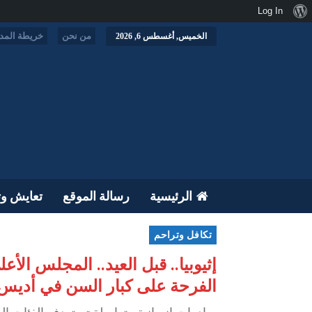
نبذة
Log In
عن
من نحن
خريطة المدو
الخميس, أغسطس 6, 2026
ووردبريس
الرئيسية
رسالة الموقع
تعايش وت
تكافل وتراحم
إثيوبيا.. قبل العيد.. المجلس ا
الفرحة على كبار السن في أديس أ