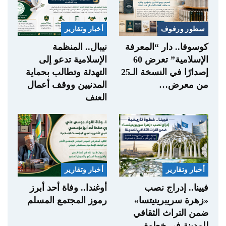
سطور ورفوف
أخبار وتقارير
كوسوفا.. دار “المعرفة
نيبال.. المنظمة
الإسلامية” تعرض 60
الإسلامية تدعو إلى
إصدارًا في النسخة الـ25
التهدئة وتطالب بحماية
من معرض…
المدنيين ووقف أعمال
العنف
أخبار وتقارير
أخبار وتقارير
فيينا.. إدراج نصب
أوغندا.. وفاة أحد أبرز
«زهرة سريبرينيتسا»
رموز المجتمع المسلم
ضمن التراث الثقافي
للمدينة في خطوة