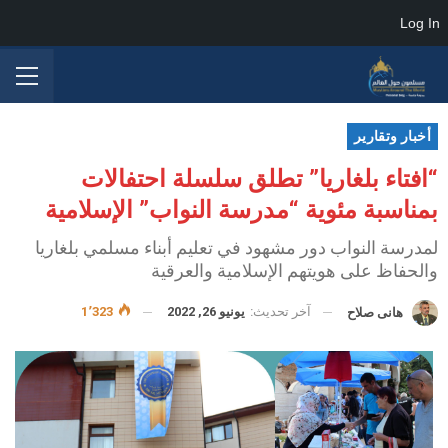
Log In
أخبار وتقارير
“افتاء بلغاريا” تطلق سلسلة احتفالات
بمناسبة مئوية “مدرسة النواب” الإسلامية
لمدرسة النواب دور مشهود في تعليم أبناء مسلمي بلغاريا
والحفاظ على هويتهم الإسلامية والعرقية
آخر تحديث:
يونيو 26, 2022
1٬323
هانى صلاح