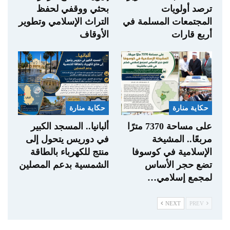
ترصد أولويات
بحثي ووقفي لحفظ
المجتمعات المسلمة في
التراث الإسلامي وتطوير
أربع قارات
الأوقاف
حكاية منارة
حكاية منارة
على مساحة 7370 مترًا
ألبانيا.. المسجد الكبير
مربعًا.. المشيخة
في دوريس يتحول إلى
الإسلامية في كوسوفا
منتج للكهرباء بالطاقة
تضع حجر الأساس
الشمسية بدعم المصلين
لمجمع إسلامي…
NEXT
PREV