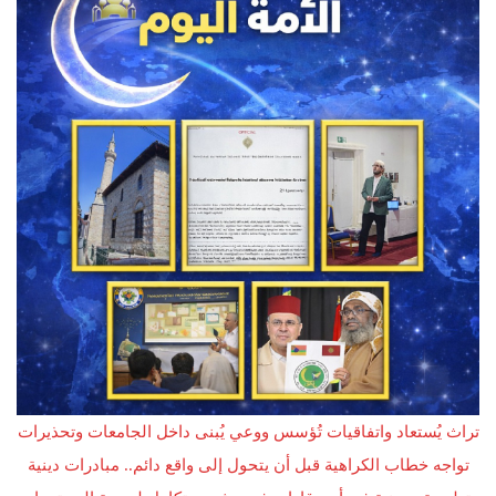
تراث يُستعاد واتفاقيات تُؤسس ووعي يُبنى داخل الجامعات وتحذيرات
تواجه خطاب الكراهية قبل أن يتحول إلى واقع دائم.. مبادرات دينية