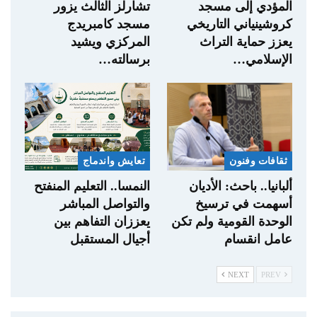
المؤدي إلى مسجد
تشارلز الثالث يزور
كروشينياني التاريخي
مسجد كامبريدج
يعزز حماية التراث
المركزي ويشيد
الإسلامي…
برسالته…
ثقافات وفنون
تعايش واندماج
ألبانيا.. باحث: الأديان
النمسا.. التعليم المنفتح
أسهمت في ترسيخ
والتواصل المباشر
الوحدة القومية ولم تكن
يعززان التفاهم بين
عامل انقسام
أجيال المستقبل
NEXT
PREV