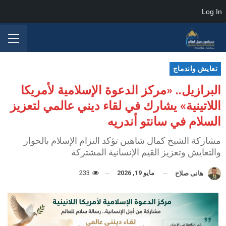
Log In
تعايش واندماج
البرازيل.. «مركز الدعوة الإسلامية لأمريكا
اللاتينية» يشارك في لقاء ديني عالمي لتعزيز
السلام في سانتو أندريه
مشاركة الشيخ كمال شاهين تؤكد التزام الإسلام بالحوار
والتعايش وتعزيز القيم الإنسانية المشتركة
مايو 19, 2026
233
هانى صلاح