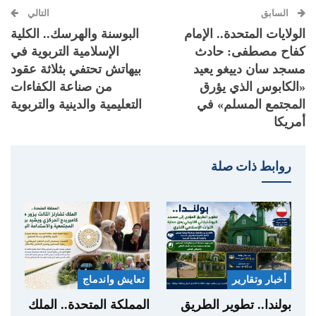
السابق
التالي
الولايات المتحدة.. الإمام
البوسنة والهرسك.. الكلية
كفاح مصطفى: حادث
الإسلامية التربوية في
مسجد سان دييغو يعيد
بيهاتش تحتفي بثلاثة عقود
«الكابوس الذي يؤرق
من صناعة الكفاءات
المجتمع المسلم» في
التعليمية والدينية والتربوية
أمريكا
روابط ذات صلة
أخبار وتقارير
تعايش واندماج
بولندا.. تطوير الطريق
المملكة المتحدة.. الملك