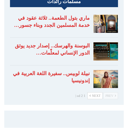
مسلمات رائدات
ماري بتول الطعمة.. ثلاثة عقود في
خدمة المسلمين الجدد وبناء جسور…
البوسنة والهرسك.. إصدار جديد يوثق
الدور الإنساني لمعلّمات…
نبيلة لوبيس.. سفيرة اللغة العربية في
إندونيسيا
1 od 2 |
NEXT
PREV