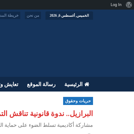
نبذة
Log In
عن
من نحن
خريطة المدو
الخميس, أغسطس 6, 2026
ووردبريس
الرئيسية
رسالة الموقع
تعايش وت
حريات وحقوق
البرازيل.. ندوة قانونية تناقش ال
مشاركة أكاديمية تسلط الضوء على حماية الحق