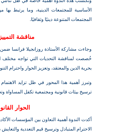
وتكتسب هذه الندوة أهمية خاصة في ظل تنامي النق
الأساسية للمجتمعات الدينية، وما يرتبط بها من
المجتمعات المتنوعة دينيًا وثقافيًا.
مناقشة التمييز
وجاءت مشاركة الأستاذة روزانجيلا فرانسا ضمن ال
خُصصت لمناقشة التحديات التي تواجه مختلف الم
بحرية الدين والمعتقد، وتعزيز الحوار واحترام الت
وتبرز أهمية هذا المحور في ظل تزايد الاهتمام 
ترسيخ بيئات قانونية ومجتمعية تكفل المساواة وت
الحوار القانو
أكدت الندوة أهمية التعاون بين المؤسسات الأكاديم
الاحترام المتبادل وترسيخ قيم التعددية والتعايش د