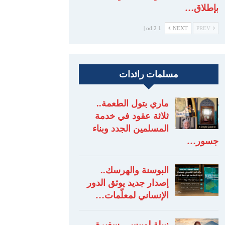
بإطلاق…
1 od 2 |
NEXT
PREV
مسلمات رائدات
ماري بتول الطعمة..
ثلاثة عقود في خدمة
المسلمين الجدد وبناء
جسور…
البوسنة والهرسك..
إصدار جديد يوثق الدور
الإنساني لمعلّمات…
نبيلة لوبيس.. سفيرة