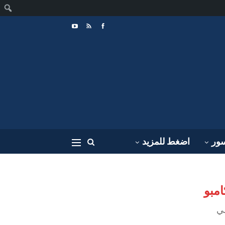
ا
سور
اضغط للمزيد
امبو
لي