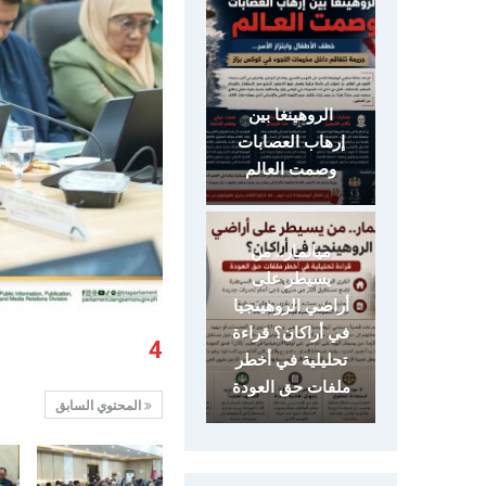
الروهينغا بين
إرهاب العصابات
وصمت العالم
ميانمار.. من
يسيطر على
أراضي الروهينجيا
في أراكان؟ قراءة
4
تحليلية في أخطر
ملفات حق العودة
المحتوي السابق