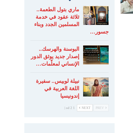
ماري بتول الطعمة..
ثلاثة عقود في خدمة
المسلمين الجدد وبناء
جسور…
البوسنة والهرسك..
إصدار جديد يوثق الدور
الإنساني لمعلّمات…
نبيلة لوبيس.. سفيرة
اللغة العربية في
إندونيسيا
1 od 2 |
NEXT
PREV