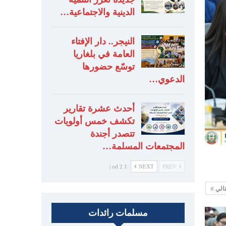
الدينية والاجتماعية…
النيجر.. دار الإفتاء
العامة في بلغاريا
توسّع حضورها
الدعوي…
أحدث عشرة تقارير
تكشف خمس أولويات
تتصدر أجندة
المجتمعات المسلمة…
1 od 2 |
NEXT
PREV
تالي
مسلمات رائدات