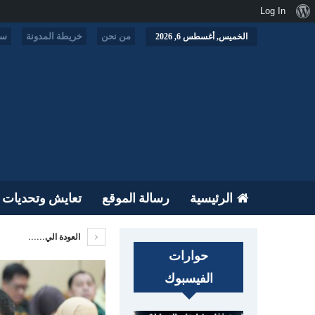
نبذة
Log In
عن
من نحن
خريطة المدونة
سي
الخميس, أغسطس 6, 2026
ووردبريس
الرئيسية
رسالة الموقع
تعايش وتحديات
العودة الي......
حوارات
الفيسبوك