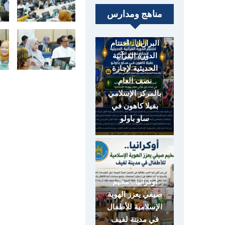
مناهج ومدارس
البرازيل.. اختتام
الدورة القرآنية
الحديثية لإجازة
نصف العام
بالمركز الإسلامي
بفيلا كاهون في
ساو باولو
أوكرانيا.. مخيم
صيفي يعزز الهوية
الإسلامية للأطفال
في مدينة لفيف