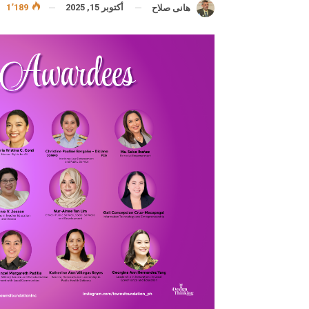
أكتوبر 15, 2025
1٬189
هانى صلاح