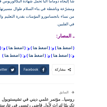
شا إليجاه دوماما ألبا تحمل شهادة البكالوريوس ف
ومشرّعة وناشطة في بناء السلام طوال مسيرتها. و
من نساء بانجسامورو المؤمنات بقدرة التعليم والع
في الفلبين.
ـ المصار:
(
اضغط هنا
) و: (
اضغط هنا
) و: (
اضغط هنا
) و: (
و: (
اضغط هنا
) و: (
اضغط هنا
) و: (
اضغط هنا
)
itter
Facebook
مشاركة
السابق
روسيا.. مؤتمر علمي ديني في تشيستوبول
تكريمًا لتراث لأول قاضي رئيسي في تتارست