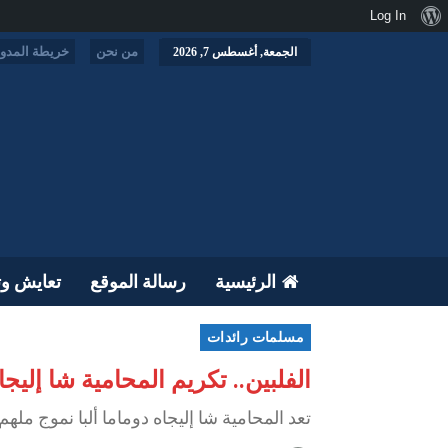
نبذة
Log In
عن
من نحن
خريطة المدون
الجمعة, أغسطس 7, 2026
ووردبريس
الرئيسية
رسالة الموقع
تعايش وت
مسلمات رائدات
الفلبين.. تكريم المحامية شا إليجاه دوماما ألبا ضمن أبرز 15 
تعد المحامية شا إليجاه دوماما ألبا نموج مل