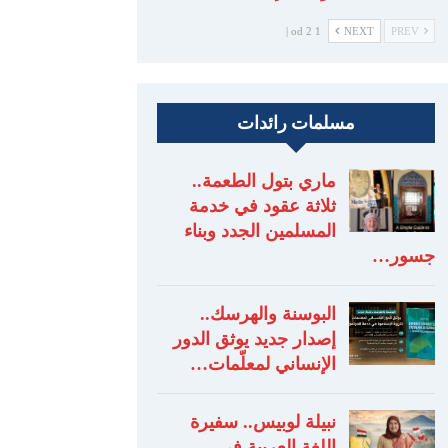
1 od 2 |
NEXT
PREV
مسلمات رائدات
ماري بتول الطعمة..
ثلاثة عقود في خدمة
المسلمين الجدد وبناء
جسور…
البوسنة والهرسك..
إصدار جديد يوثق الدور
الإنساني لمعلّمات…
نبيلة لوبيس.. سفيرة
اللغة العربية في