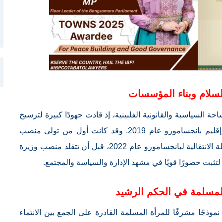
لسلام وبناء المؤسسات
احة السياسية والقانونية الفلبينية، إذ قادت جهودًا كبيرة لترسيخ
مفاهيم العدالة وبناء المؤسسات عقب تأسيس إقليم بانجسامورو عام 2019. وقد كانت أول من تولى منصب
النائب العام للإقليم، ثم عضوة في برلمان السلطة الانتقالية لبانجسامورو عام 2022، قبل أن تتقلد منصب وزيرة
لمسلمة في الحكم الرشيد
 نموذجًا مشرفًا للمرأة المسلمة القادرة على الجمع بين الانتماء