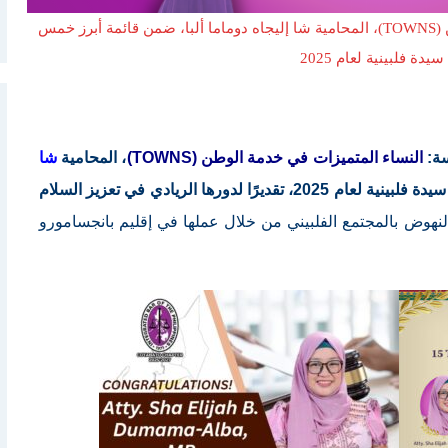
رّمت مؤسسة: النساء المتميزات في خدمة الوطن (TOWNS)، المحامية شا إليجاه دوماما ألبا، ضمن قائمة أبرز خمس
دة فلبينية لعام 2025
ة:
النساء المتميزات في خدمة الوطن (TOWNS)
، المحامية
شا
ضمن قائمة أبرز خمس عشرة سيدة فلبينية لعام 2025، تقديرًا لدورها الريادي في تعزيز السلام
نهوض بالمجتمع الفلبيني من خلال عملها في إقليم بانجسامورو