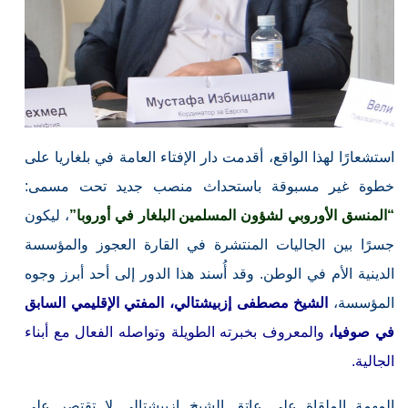
استشعارًا لهذا الواقع، أقدمت دار الإفتاء العامة في بلغاريا على
خطوة غير مسبوقة باستحداث منصب جديد تحت مسمى:
“المنسق الأوروبي لشؤون المسلمين البلغار في أوروبا”
، ليكون
جسرًا بين الجاليات المنتشرة في القارة العجوز والمؤسسة
الدينية الأم في الوطن. وقد أُسند هذا الدور إلى أحد أبرز وجوه
المؤسسة،
الشيخ مصطفى إزبيشتالي، المفتي الإقليمي السابق
في صوفيا،
والمعروف بخبرته الطويلة وتواصله الفعال مع أبناء
الجالية.
المهمة الملقاة على عاتق الشيخ إزبيشتالي لا تقتصر على