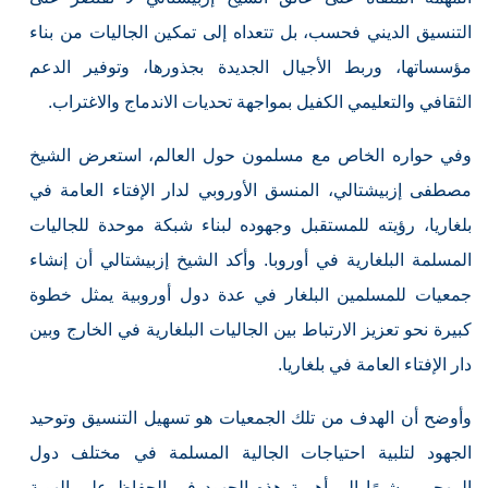
التنسيق الديني فحسب، بل تتعداه إلى تمكين الجاليات من بناء
مؤسساتها، وربط الأجيال الجديدة بجذورها، وتوفير الدعم
الثقافي والتعليمي الكفيل بمواجهة تحديات الاندماج والاغتراب.
وفي حواره الخاص مع مسلمون حول العالم، استعرض الشيخ
مصطفى إزبيشتالي، المنسق الأوروبي لدار الإفتاء العامة في
بلغاريا، رؤيته للمستقبل وجهوده لبناء شبكة موحدة للجاليات
المسلمة البلغارية في أوروبا. وأكد الشيخ إزبيشتالي أن إنشاء
جمعيات للمسلمين البلغار في عدة دول أوروبية يمثل خطوة
كبيرة نحو تعزيز الارتباط بين الجاليات البلغارية في الخارج وبين
دار الإفتاء العامة في بلغاريا.
وأوضح أن الهدف من تلك الجمعيات هو تسهيل التنسيق وتوحيد
الجهود لتلبية احتياجات الجالية المسلمة في مختلف دول
المهجر، مشيرًا إلى أهمية هذه الجهود في الحفاظ على الهوية