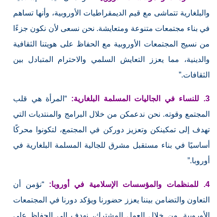
والبلغارية تتماشى مع قيم الديمقراطيات الأوروبية، وأنها تساهم
في بناء مجتمعات متنوعة ومتعايشة. نحن نسعى لأن نكون جزءًا
من نسيج المجتمعات الأوروبية مع الحفاظ على هويتنا الثقافية
والدينية، مما يعزز التعايش السلمي والاحترام المتبادل بين
الثقافات.”
3. للنساء في الجاليات المسلمة البلغارية:
“المرأة هي قلب
المجتمع وقوته. نحن ندعمكن من خلال البرامج والمنتديات التي
تهدف إلى تمكينكن وتعزيز دوركن في المجتمع، لتكونوا محركًا
أساسيًا في بناء مستقبل مشرق للجالية المسلمة البلغارية في
أوروبا.”
4. للمنظمات والمؤسسات الإسلامية في أوروبا:
“نؤمن أن
التعاون والتضامن بيننا يعزز حضورنا ويؤكد دورنا في المجتمعات
الأوروبية. من خلال العمل المشترك، نهدف إلى الحفاظ على