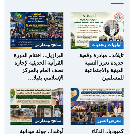
أولويات وتحديات
مناهج ومدارس
تايلاند.. مبادرة وقفية
البرازيل.. اختتام الدورة
جديدة تعزز التنمية
القرآنية الحديثية لإجازة
الدينية والاجتماعية
نصف العام بالمركز
للمسلمين
الإسلامي بفيلا…
معرض الصور
مناهج ومدارس
كمبوديا.. الذكاء
أوغندا.. جولة ميدانية