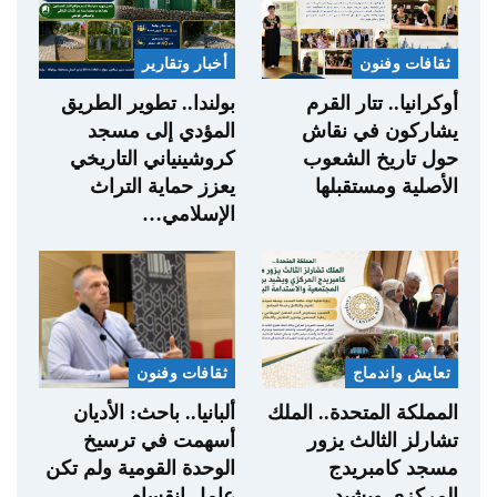
ثقافات وفنون
أخبار وتقارير
أوكرانيا.. تتار القرم
بولندا.. تطوير الطريق
يشاركون في نقاش
المؤدي إلى مسجد
حول تاريخ الشعوب
كروشينياني التاريخي
الأصلية ومستقبلها
يعزز حماية التراث
الإسلامي…
تعايش واندماج
ثقافات وفنون
المملكة المتحدة.. الملك
ألبانيا.. باحث: الأديان
تشارلز الثالث يزور
أسهمت في ترسيخ
مسجد كامبريدج
الوحدة القومية ولم تكن
المركزي ويشيد
عامل انقسام