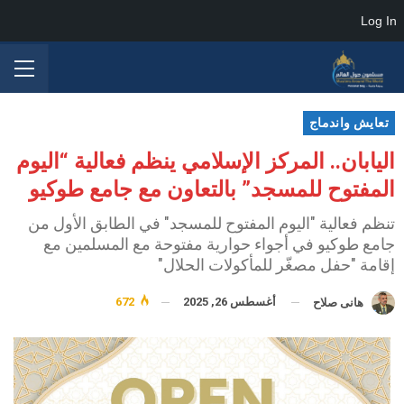
Log In
تعايش واندماج
اليابان.. المركز الإسلامي ينظم فعالية “اليوم
المفتوح للمسجد” بالتعاون مع جامع طوكيو
تنظم فعالية "اليوم المفتوح للمسجد" في الطابق الأول من
جامع طوكيو في أجواء حوارية مفتوحة مع المسلمين مع
إقامة "حفل مصغّر للمأكولات الحلال"
أغسطس 26, 2025
672
هانى صلاح