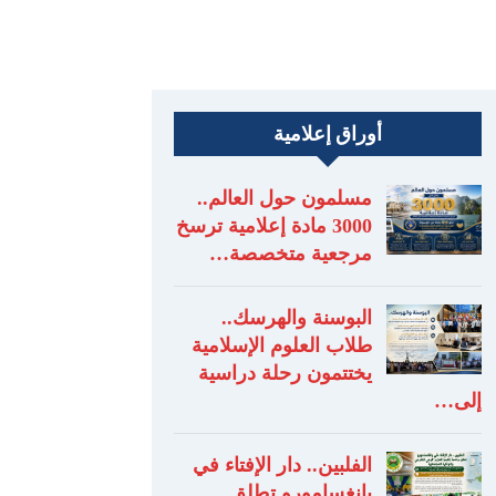
أوراق إعلامية
مسلمون حول العالم..
3000 مادة إعلامية ترسخ
مرجعية متخصصة…
البوسنة والهرسك..
طلاب العلوم الإسلامية
يختتمون رحلة دراسية
إلى…
الفلبين.. دار الإفتاء في
بانغسامورو تطلق