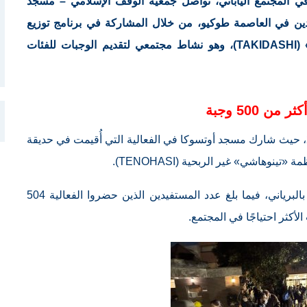
 المجتمع الياباني، تواصل جمعية الوقف الإسلامي – مسجد
ردين في العاصمة طوكيو، من خلال المشاركة في برنامج توزيع
الطعام المعروف في اليابان باسم «تاكيداشي» (TAKIDASHI)، وهو نشاط مجتمعي لتقديم الوجبات للفئات
 من 500 وجبة
وجاءت أحدث هذه المبادرات في 28 فبراير 2026، حيث شارك مسجد أوتسوكا في الفعالية التي أُقيمت في حديقة
نوهاشي» غير الربحية (TENOHASI).
وأعدّ متطوعو المسجد نحو 530 وجبة من الأرز بالبرياني، فيما بلغ عدد المستفيدين الذين حضروا الفعالية 504
أكثر احتياجًا في المجتمع.