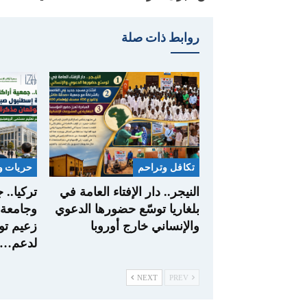
روابط ذات صلة
تكافل وتراحم
حريات و
النيجر.. دار الإفتاء العامة في
تركيا.. 
بلغاريا توسّع حضورها الدعوي
وجامعة 
والإنساني خارج أوروبا
زعيم تو
لدعم…
NEXT
PREV