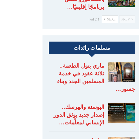
برنامجًا إقليميًا…
1 od 2 |
NEXT
PREV
مسلمات رائدات
ماري بتول الطعمة..
ثلاثة عقود في خدمة
المسلمين الجدد وبناء
جسور…
البوسنة والهرسك..
إصدار جديد يوثق الدور
الإنساني لمعلّمات…