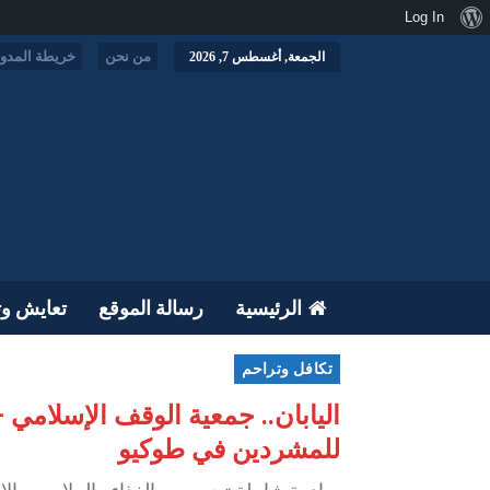
نبذة
Log In
عن
من نحن
خريطة المدون
الجمعة, أغسطس 7, 2026
ووردبريس
الرئيسية
رسالة الموقع
تعايش وت
تكافل وتراحم
للمشردين في طوكيو