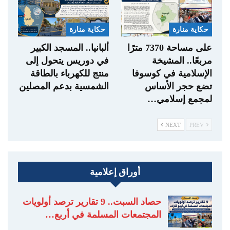
حكاية منارة
حكاية منارة
على مساحة 7370 مترًا
ألبانيا.. المسجد الكبير
مربعًا.. المشيخة
في دوريس يتحول إلى
الإسلامية في كوسوفا
منتج للكهرباء بالطاقة
تضع حجر الأساس
الشمسية بدعم المصلين
لمجمع إسلامي…
NEXT
PREV
أوراق إعلامية
حصاد السبت.. 9 تقارير ترصد أولويات
المجتمعات المسلمة في أربع…