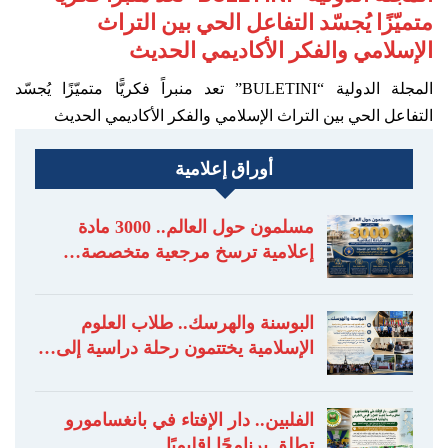
متميّزًا يُجسّد التفاعل الحي بين التراث
الإسلامي والفكر الأكاديمي الحديث
المجلة الدولية “BULETINI” تعد منبراً فكريًّا متميّزًا يُجسّد
التفاعل الحي بين التراث الإسلامي والفكر الأكاديمي الحديث
أوراق إعلامية
مسلمون حول العالم.. 3000 مادة
إعلامية ترسخ مرجعية متخصصة…
البوسنة والهرسك.. طلاب العلوم
الإسلامية يختتمون رحلة دراسية إلى…
الفلبين.. دار الإفتاء في بانغسامورو
تطلق برنامجًا إقليميًا…