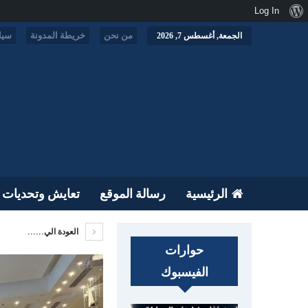
نبذة
Log In
عن
من نحن
خريطة المدونة
سيا
الجمعة, أغسطس 7, 2026
ووردبريس
الرئيسية
رسالة الموقع
تعايش وتحديات
العودة الي......
حوارات
الفيسبوك