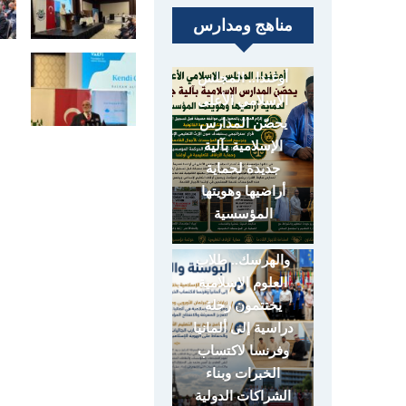
مناهج ومدارس
أوغندا.. المجلس
الإسلامي الأعلى
يحصّن المدارس
الإسلامية بآلية
جديدة لحماية
أراضيها وهويتها
المؤسسية
البوسنة
والهرسك.. طلاب
العلوم الإسلامية
يختتمون رحلة
دراسية إلى ألمانيا
وفرنسا لاكتساب
الخبرات وبناء
الشراكات الدولية