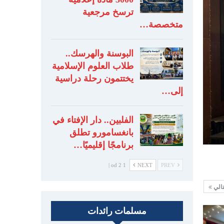
ترسخ مرجعية
متخصصة…
البوسنة والهرسك..
طلاب العلوم الإسلامية
يختتمون رحلة دراسية
إلى…
الفلبين.. دار الإفتاء في
بانغسامورو تطلق
برنامجًا إقليميًا…
1 od 2 |
NEXT
PREV
تالي
مسلمات رائدات