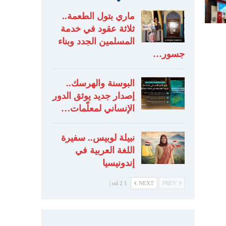
ماري بتول الطعمة..
ثلاثة عقود في خدمة
المسلمين الجدد وبناء
جسور…
البوسنة والهرسك..
إصدار جديد يوثق الدور
الإنساني لمعلّمات…
نبيلة لوبيس.. سفيرة
اللغة العربية في
إندونيسيا
1 od 2 |
NEXT
PREV