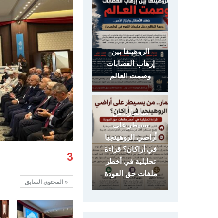
الروهينغا بين
إرهاب العصابات
وصمت العالم
ميانمار.. من
يسيطر على
أراضي الروهينجيا
في أراكان؟ قراءة
3
تحليلية في أخطر
ملفات حق العودة
المحتوي السابق