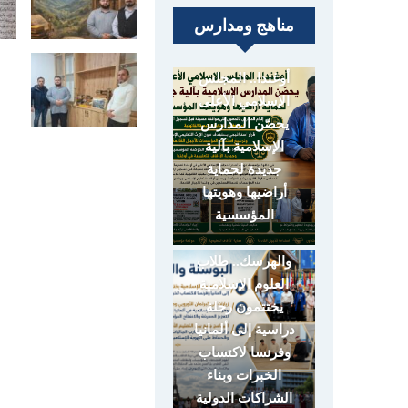
مناهج ومدارس
أوغندا.. المجلس
الإسلامي الأعلى
يحصّن المدارس
الإسلامية بآلية
جديدة لحماية
أراضيها وهويتها
المؤسسية
البوسنة
والهرسك.. طلاب
العلوم الإسلامية
يختتمون رحلة
دراسية إلى ألمانيا
وفرنسا لاكتساب
الخبرات وبناء
الشراكات الدولية