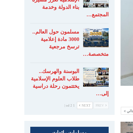
بناء الدولة وخدمة
المجتمع…
مسلمون حول العالم..
3000 مادة إعلامية
ترسخ مرجعية
متخصصة…
البوسنة والهرسك..
طلاب العلوم الإسلامية
يختتمون رحلة دراسية
إلى…
1 od 2 |
NEXT
PREV
تالي
مسلمات رائدات