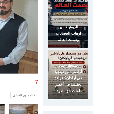
الروهينغا بين
إرهاب العصابات
وصمت العالم
ميانمار.. من
يسيطر على
أراضي الروهينجيا
في أراكان؟ قراءة
7
تحليلية في أخطر
ملفات حق العودة
المحتوي السابق