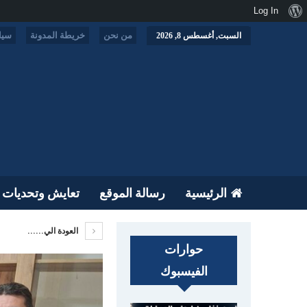
نبذة
Log In
عن
من نحن
خريطة المدونة
سيا
السبت, أغسطس 8, 2026
ووردبريس
الرئيسية
رسالة الموقع
تعايش وتحديات
العودة الي......
حوارات
الفيسبوك