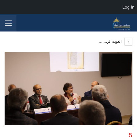
Log In
العودة الي......
5