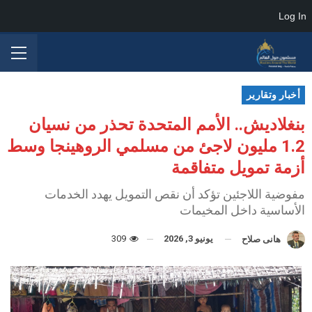
Log In
أخبار وتقارير
بنغلاديش.. الأمم المتحدة تحذر من نسيان
1.2 مليون لاجئ من مسلمي الروهينجا وسط
أزمة تمويل متفاقمة
مفوضية اللاجئين تؤكد أن نقص التمويل يهدد الخدمات
الأساسية داخل المخيمات
يونيو 3, 2026
309
هانى صلاح