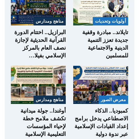
أولويات وتحديات
مناهج ومدارس
تايلاند.. مبادرة وقفية
البرازيل.. اختتام الدورة
جديدة تعزز التنمية
القرآنية الحديثية لإجازة
الدينية والاجتماعية
نصف العام بالمركز
للمسلمين
الإسلامي بفيلا…
معرض الصور
مناهج ومدارس
كمبوديا.. الذكاء
أوغندا.. جولة ميدانية
الاصطناعي يدخل برامج
تكشف ملامح خطة
إعداد القيادات الإسلامية
لإحياء المؤسسات
عبر ندوة دولية
التعليمية الإسلامية