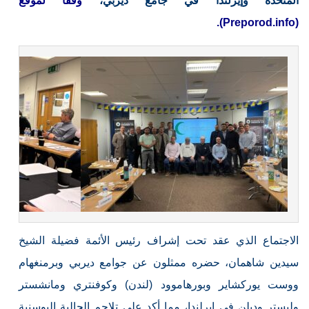
المتحدة وإيرلندا في جامع ديربي،
وفقًا لموقع
(Preporod.info‎‏).
الاجتماع الذي عقد تحت إشراف رئيس الأئمة فضيلة الشيخ
سيدين شاهمان، حضره ممثلون عن جوامع ديربي وبرمنغهام
ووست يوركشاير وبورهاموود (لندن) وكوفنتري ومانشستر
وليستر ودبلن في إيرلندا، مما أكد على تلاحم الجالية البوسنية