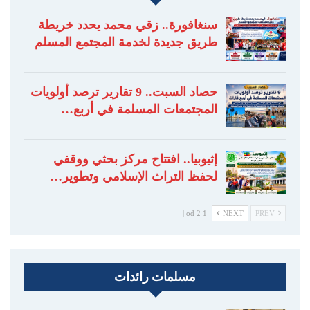
سنغافورة.. زقي محمد يحدد خريطة
طريق جديدة لخدمة المجتمع المسلم
حصاد السبت.. 9 تقارير ترصد أولويات
المجتمعات المسلمة في أربع…
إثيوبيا.. افتتاح مركز بحثي ووقفي
لحفظ التراث الإسلامي وتطوير…
1 od 2 |
NEXT
PREV
مسلمات رائدات