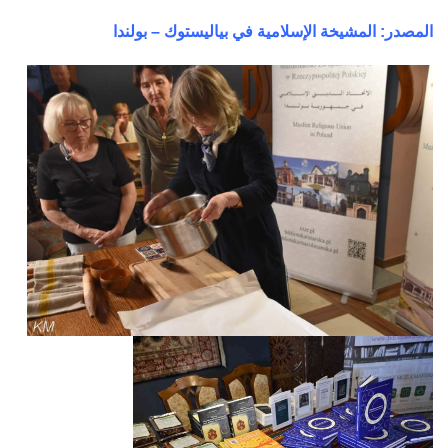
المصدر: المشيخة الإسلامية في بياليستوك – بولندا