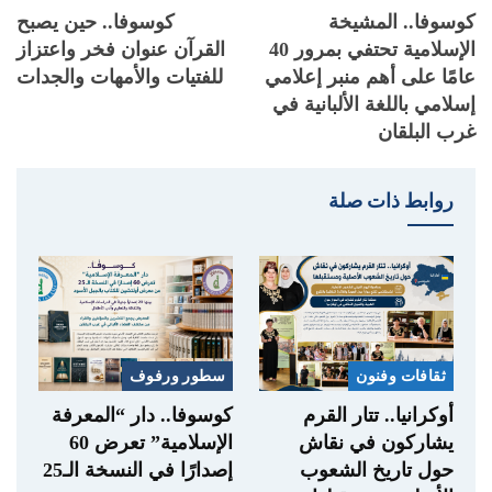
كوسوفا.. المشيخة
كوسوفا.. حين يصبح
الإسلامية تحتفي بمرور 40
القرآن عنوان فخر واعتزاز
عامًا على أهم منبر إعلامي
للفتيات والأمهات والجدات
إسلامي باللغة الألبانية في
غرب البلقان
روابط ذات صلة
ثقافات وفنون
سطور ورفوف
أوكرانيا.. تتار القرم
كوسوفا.. دار “المعرفة
يشاركون في نقاش
الإسلامية” تعرض 60
حول تاريخ الشعوب
إصدارًا في النسخة الـ25