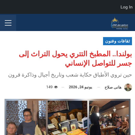
Log In
ثقافات وفنون
بولندا.. المطبخ التتري يحول التراث إلى
جسر للتواصل الإنساني
حين تروي الأطباق حكاية شعب وتاريخ أجيال وذاكرة قرون
يونيو 24, 2026
149
هانى صلاح