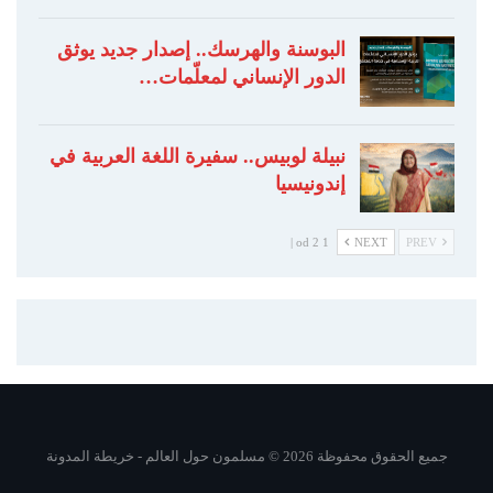
البوسنة والهرسك.. إصدار جديد يوثق
الدور الإنساني لمعلّمات…
نبيلة لوبيس.. سفيرة اللغة العربية في
إندونيسيا
1 od 2 |
NEXT
PREV
جميع الحقوق محفوظة 2026 © مسلمون حول العالم -
خريطة المدونة