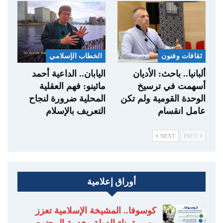
ثقافات وفنون
الخطاب الإسلامي
ألبانيا.. باحث: الأديان
اليابان.. الداعية أحمد
أسهمت في ترسيخ
مائينو: فهم العقلية
الوحدة القومية ولم تكن
المحلية ضرورة لنجاح
عامل انقسام
التعريف بالإسلام
NEXT
PREV
أوراق إعلامية
كوسوفا.. المشيخة الإسلامية تعزز
مسيرة بناء الدولة وخدمة المجتمع…