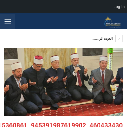
Log In
العودة الي......
460433430_945391987619902_5053334463415360861_n