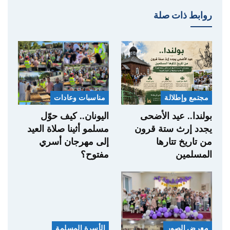
روابط ذات صلة
مجتمع وإطلالة
مناسبات وعادات
بولندا.. عيد الأضحى
اليونان.. كيف حوّل
يجدد إرث ستة قرون
مسلمو أثينا صلاة العيد
من تاريخ تتارها
إلى مهرجان أسري
المسلمين
مفتوح؟
معرض الصور
الأسرة المسلمة