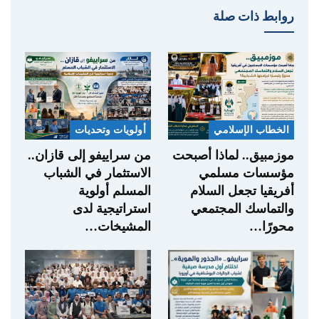
روابط ذات صلة
الخطاب الإسلامي
أولويات وتحديات
موزمبيق.. لماذا أصبحت
من سراييفو إلى قازان..
مؤسسات مسلمي
الاستثمار في الشباب
أفريقيا تجعل السلام
المسلم أولوية
والتماسك المجتمعي
استراتيجية لدى
محورًا…
المشيخات…