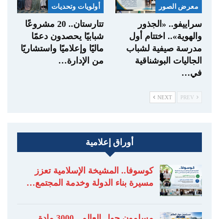
معرض الصور
أولويات وتحديات
سراييفو.. «الجذور
تتارستان.. 20 مشروعًا
والهوية».. اختتام أول
شبابيًا يحصدون دعمًا
مدرسة صيفية لشباب
ماليًا وإعلاميًا واستشاريًا
الجاليات البوشناقية
من الإدارة…
في…
NEXT
PREV
أوراق إعلامية
كوسوفا.. المشيخة الإسلامية تعزز
مسيرة بناء الدولة وخدمة المجتمع…
مسلمون حول العالم.. 3000 مادة